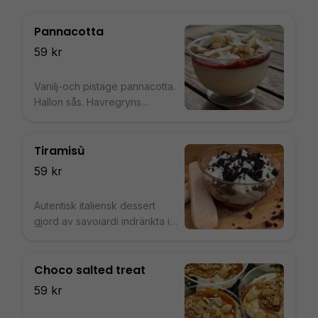
Pannacotta
59 kr
Vanilj-och pistage pannacotta.
Hallon sås. Havregryns
crumble med kokos flakes.
Tiramisù
59 kr
Autentisk italiensk dessert
gjord av savoiardi indränkta i
kaffe och fylld med en kräm
gjord med mascarpone och
ägg
Choco salted treat
59 kr