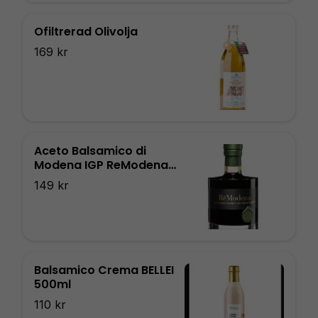
Ofiltrerad Olivolja
169 kr
Aceto Balsamico di
Modena IGP ReModena
250ml
149 kr
Balsamico Crema BELLEI
500ml
110 kr