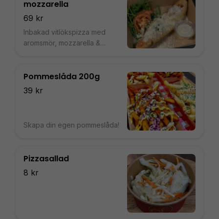
mozzarella
69 kr
Inbakad vitlökspizza med
aromsmör, mozzarella &
parmesan serverad med aioli
Pommeslåda 200g
39 kr
Skapa din egen pommeslåda!
Pizzasallad
8 kr