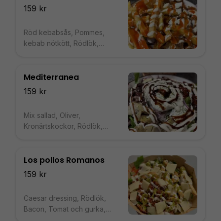
159 kr
Röd kebabsås, Pommes,
kebab nötkött, Rödlök,
Kebabsås, Tomat och gurka,
Mix sallad
Mediterranea
159 kr
Mix sallad, Oliver,
Kronärtskockor, Rödlök,
Tryffelmajo, Tomat och gurka,
Balsamvinäger,
Buffelmozzarella
Los pollos Romanos
159 kr
Caesar dressing, Rödlök,
Bacon, Tomat och gurka,
Pestosås, Hyvlad parmesan,