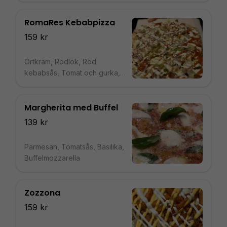
sallad av tomater, gurka, lök,
persilja & strimlad sallad.
RomaRes Kebabpizza
159 kr
Örtkräm, Rödlök, Röd
kebabsås, Tomat och gurka,
Kebabsås, kebab nötkött, Mix
sallad
Margherita med Buffel
139 kr
Parmesan, Tomatsås, Basilika,
Buffelmozzarella
Zozzona
159 kr