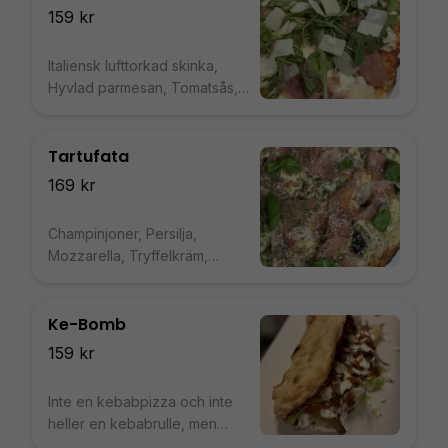
159 kr
Italiensk lufttorkad skinka,
Hyvlad parmesan, Tomatsås,
Mozzarella, Ruccola
Tartufata
169 kr
Champinjoner, Persilja,
Mozzarella, Tryffelkräm,
Parmesan, Italiensk lufttorkad
skinka, Basilika
Ke-Bomb
159 kr
Inte en kebabpizza och inte
heller en kebabrulle, men
däremot båda två! Italiensk