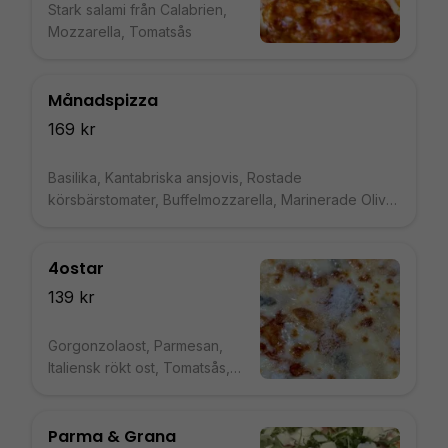
Stark salami från Calabrien,
Mozzarella, Tomatsås
Månadspizza
169 kr
Basilika, Kantabriska ansjovis, Rostade
körsbärstomater, Buffelmozzarella, Marinerade Oliver
från Apulien, Gul tomatsås från Agromonte
4ostar
139 kr
Gorgonzolaost, Parmesan,
Italiensk rökt ost, Tomatsås,
Mozzarella
Parma & Grana