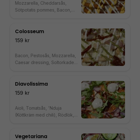
Mozzarella, Cheddarsås,
Sötpotatis pommes, Bacon,
Tryffelmajo
Colosseum
159 kr
Bacon, Pestosås, Mozzarella,
Caesar dressing, Soltorkade
tomater, Kyckling
Diavolissima
159 kr
Aioli, Tomatsås, 'Nduja
(Köttkräm med chili), Rödlök,
Stark salami från Calabrien,
Mozzarella, Ruccola
Vegetariana