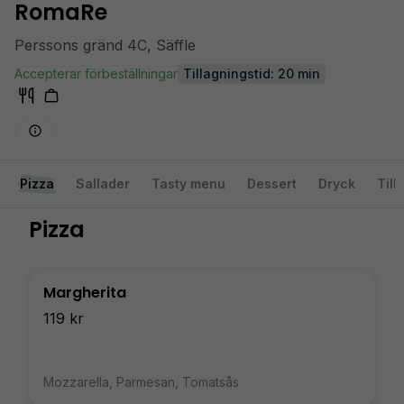
RomaRe
Perssons gränd 4C, Säffle
Accepterar förbeställningar
Tillagningstid: 20 min
Pizza
Sallader
Tasty menu
Dessert
Dryck
Till
Pizza
Margherita
119 kr
Mozzarella, Parmesan, Tomatsås