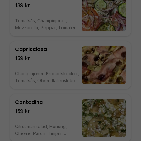
139 kr
Tomatsås, Champinjoner,
Mozzarella, Peppar, Tomater,
Zucchini, Rödlök
Capricciosa
159 kr
Champinjoner, Kronärtskockor,
Tomatsås, Oliver, Italiensk kokt
skinka, Mozzarella
Contadina
159 kr
Citrusmarmelad, Honung,
Chèvre, Päron, Timjan,
Mozzarella, Örtkräm