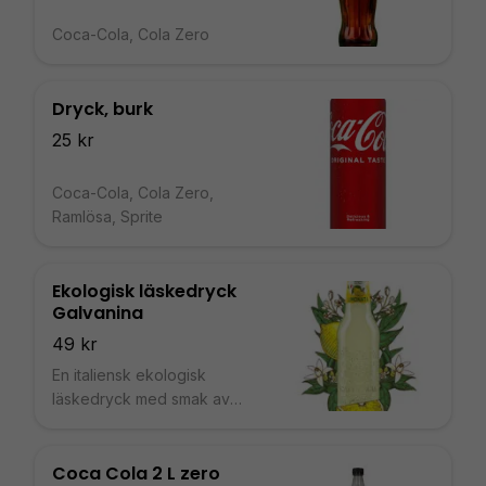
Coca-Cola, Cola Zero
Dryck, burk
25 kr
Coca-Cola, Cola Zero,
Ramlösa, Sprite
Ekologisk läskedryck
Galvanina
49 kr
En italiensk ekologisk
läskedryck med smak av
citron, apelsin, granatäpple
eller ingefära. 355 ml
Coca Cola 2 L zero