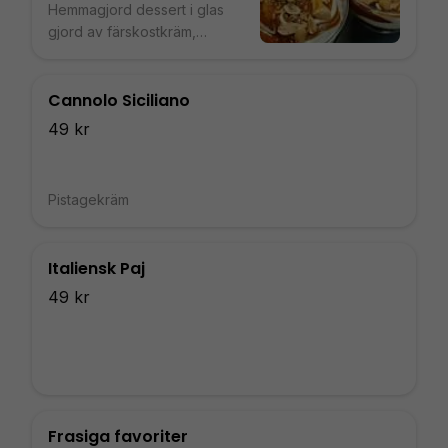
Hemmagjord dessert i glas
gjord av färskostkräm,
choklad brownies, saltad
kolasås och karamelliserade
nötter med honung och salt.
Cannolo Siciliano
Även glutenfri.
49 kr
Pistagekräm
Italiensk Paj
49 kr
Frasiga favoriter