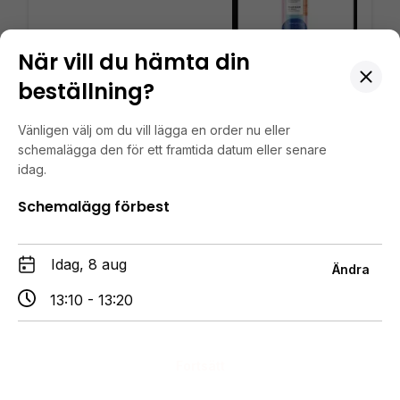
När vill du hämta din
beställning?
Tryffelkräm PODDI 90 gr
95 kr
Tillfälligt slut
Vänligen välj om du vill lägga en order nu eller
schemalägga den för ett framtida datum eller senare
idag.
Schemalägg förbest
Tryffelolja
Idag, 8 aug
95 kr
Ändra
13:10 - 13:20
Fortsätt
Serveringsbräda