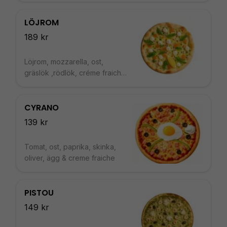
LÖJROM
189 kr
Löjrom, mozzarella, ost,
gräslök ,rödlök, créme fraiche,
citron
CYRANO
139 kr
Tomat, ost, paprika, skinka,
oliver, ägg & creme fraiche
PISTOU
149 kr