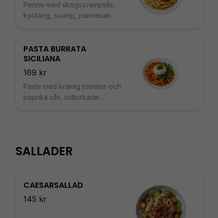
Penne med skogssvampsås,
kyckling, svamp, parmesan
PASTA BURRATA
SICILIANA
169 kr
Pasta med krämig tomater-och
paprika sås, soltorkade
tomater, burratta, parmesan,
olivolja
SALLADER
CAESARSALLAD
145 kr