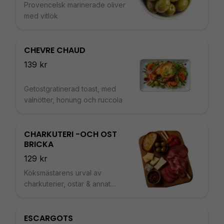
Provencelsk marinerade oliver
med vitlök
CHEVRE CHAUD
139 kr
Getostgratinerad toast, med
valnötter, honung och ruccola
CHARKUTERI -OCH OST
BRICKA
129 kr
Köksmästarens urval av
charkuterier, ostar & annat
smått och gott
ESCARGOTS