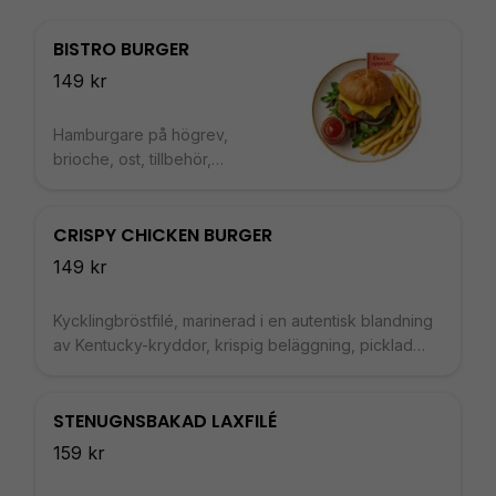
BISTRO BURGER
149 kr
Hamburgare på högrev,
brioche, ost, tillbehör,
serveras med pommes frites
CRISPY CHICKEN BURGER
149 kr
Kycklingbröstfilé, marinerad i en autentisk blandning
av Kentucky-kryddor, krispig beläggning, picklad
gurka, dressing, brioche bun, pommes frites
STENUGNSBAKAD LAXFILÉ
159 kr