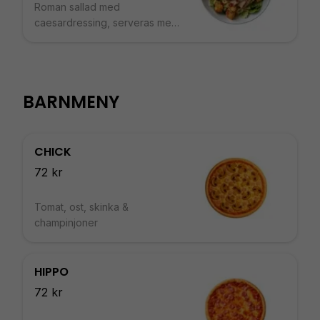
Roman sallad med
caesardressing, serveras med
krispiga bacon, kycklingfilè,
parmesan & brödkrutonger
BARNMENY
CHICK
72 kr
Tomat, ost, skinka &
champinjoner
HIPPO
72 kr