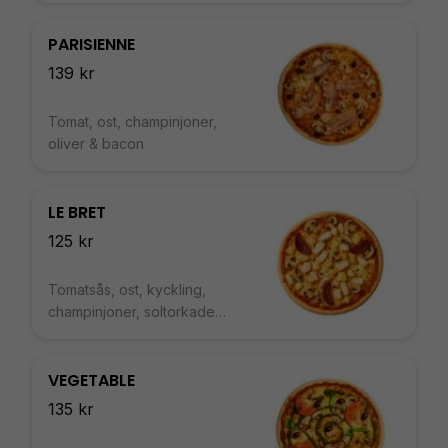
ruccola
PARISIENNE
139 kr
Tomat, ost, champinjoner,
oliver & bacon
LE BRET
125 kr
Tomatsås, ost, kyckling,
champinjoner, soltorkade
tomater & ananas
VEGETABLE
135 kr