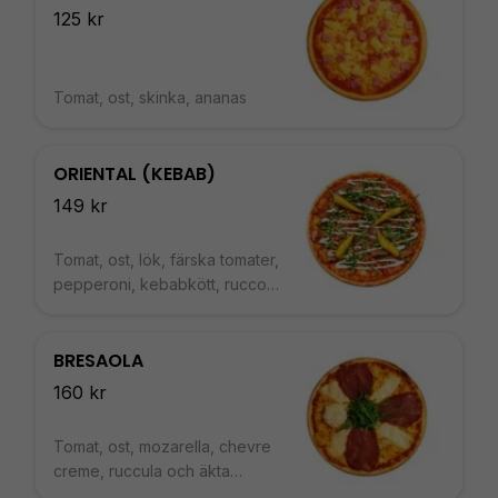
125 kr
Tomat, ost, skinka, ananas
ORIENTAL (KEBAB)
149 kr
Tomat, ost, lök, färska tomater,
pepperoni, kebabkött, ruccola
och vitlöksdressing
BRESAOLA
160 kr
Tomat, ost, mozarella, chevre
creme, ruccula och äkta
bresaola