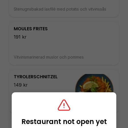
Stenugnsbakad laxfilè med potatis och vitvinssås
MOULES FRITES
191 kr
Vitvinsmarinerad muslor och pommes
TYROLERSCHNITZEL
149 kr
200 g fläskschnitzel. Serveras
med steakhouse pommes
frites och bearnaise.
Restaurant not open yet
STEAK-