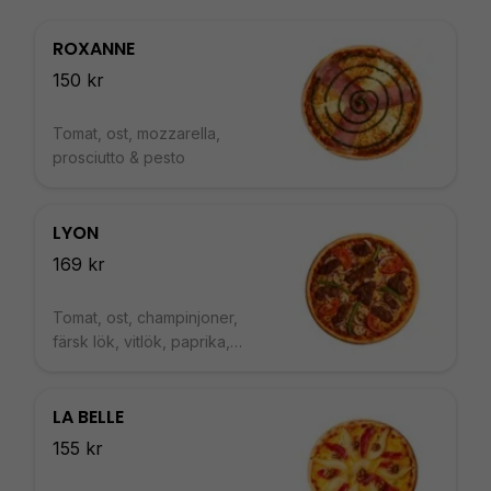
ROXANNE
150 kr
Tomat, ost, mozzarella,
prosciutto & pesto
LYON
169 kr
Tomat, ost, champinjoner,
färsk lök, vitlök, paprika,
färska tomater & vinmarinerad
oxfilé
LA BELLE
155 kr